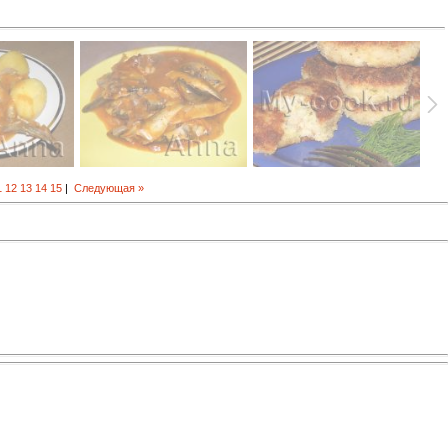
1
12
13
14
15
|
Следующая »