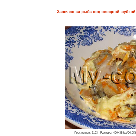
Запеченная рыба под овощной шубкой 
Просмотров: 2153 | Размеры: 450x338px/50.9Kb |