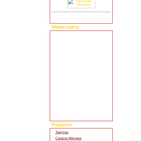
Меню сайта
Главная страница
Коллекция рецептов
Праздничные блюда
Добавить свой рецепт
Полезные статьи
Все о диетах
Кулинарные новости
Кулинарный форум
Заметки обо всем
Каталог сайтов
Интересное в сети
Гостевая книга
Обратная связь
Для дизайна кухни
Поиск по сайту
Разделы
Закуски
Салаты Мясные