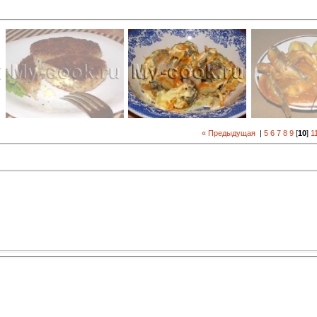
« Предыдущая
|
5
6
7
8
9
[
10
]
1