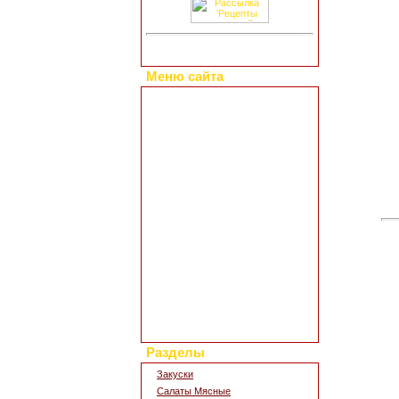
Меню сайта
Главная страница
Коллекция рецептов
Праздничные блюда
Добавить свой рецепт
Полезные статьи
Все о диетах
Кулинарные новости
Кулинарный форум
Заметки обо всем
Каталог сайтов
Интересное в сети
Гостевая книга
Обратная связь
Для дизайна кухни
Поиск по сайту
Разделы
Закуски
Салаты Мясные