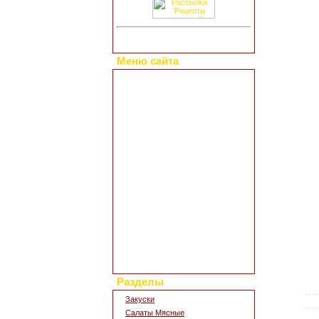
Меню сайта
Главная страница
Коллекция рецептов
Праздничные блюда
Добавить свой рецепт
Полезные статьи
Все о диетах
Кулинарные новости
Кулинарный форум
Заметки обо всем
Каталог сайтов
Интересное в сети
Гостевая книга
Обратная связь
Для дизайна кухни
Поиск по сайту
Разделы
Закуски
Салаты Мясные