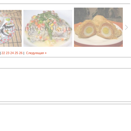
]
22
23
24
25
26
|
Следующая »