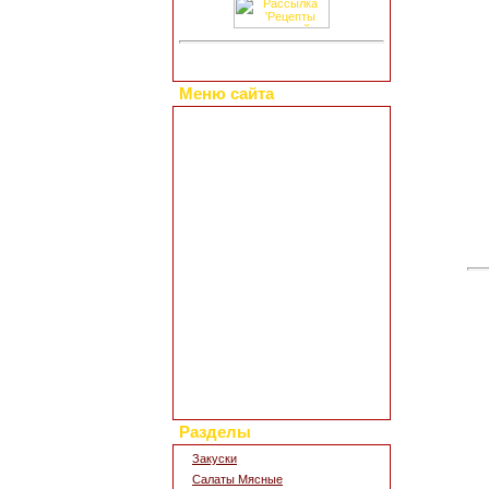
Меню сайта
Главная страница
Коллекция рецептов
Праздничные блюда
Добавить свой рецепт
Полезные статьи
Все о диетах
Кулинарные новости
Кулинарный форум
Заметки обо всем
Каталог сайтов
Интересное в сети
Гостевая книга
Обратная связь
Для дизайна кухни
Поиск по сайту
Разделы
Закуски
Салаты Мясные