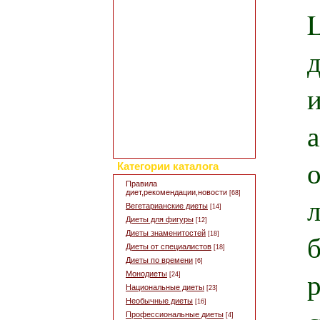
Добавить свой рецепт
Полезные статьи
Все о диетах
Кулинарные новости
Кулинарный форум
Заметки обо всем
Каталог сайтов
Интересное в сети
Гостевая книга
Обратная связь
Для дизайна кухни
Поиск по сайту
Категории каталога
Правила
диет,рекомендации,новости
[68]
Вегетарианские диеты
[14]
Диеты для фигуры
[12]
Диеты знаменитостей
[18]
Диеты от специалистов
[18]
Диеты по времени
[6]
Монодиеты
[24]
Национальные диеты
[23]
Необычные диеты
[16]
Профессиональные диеты
[4]