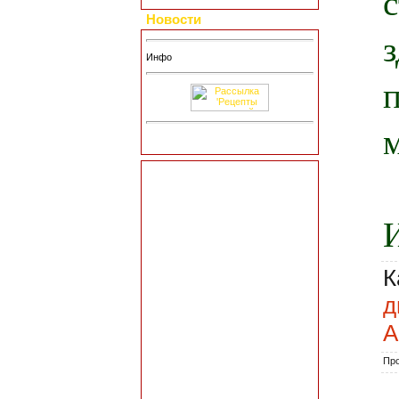
Новости
Инфо
К
д
A
Пр