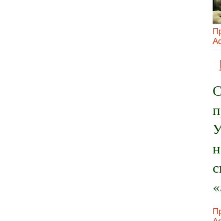
П
A
С
п
У
н
с
«
П