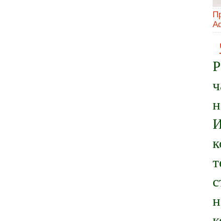
П
A
Р
ч
н
И
к
т
с
н
к