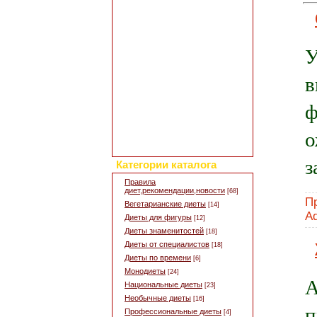
Добавить свой рецепт
Полезные статьи
Все о диетах
Кулинарные новости
У
Кулинарный форум
Заметки обо всем
в
Каталог сайтов
Интересное в сети
ф
Гостевая книга
Обратная связь
о
Для дизайна кухни
Поиск по сайту
з
Категории каталога
Правила
диет,рекомендации,новости
[68]
П
Вегетарианские диеты
[14]
A
Диеты для фигуры
[12]
Диеты знаменитостей
[18]
Диеты от специалистов
[18]
Диеты по времени
[6]
Монодиеты
[24]
А
Национальные диеты
[23]
Необычные диеты
[16]
п
Профессиональные диеты
[4]