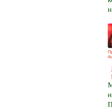
н
П
A
М
н
П