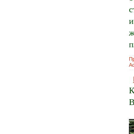
с
и
ж
п
П
A
К
В