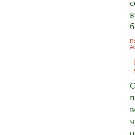
с
в
б
П
A
О
п
в
ч
о