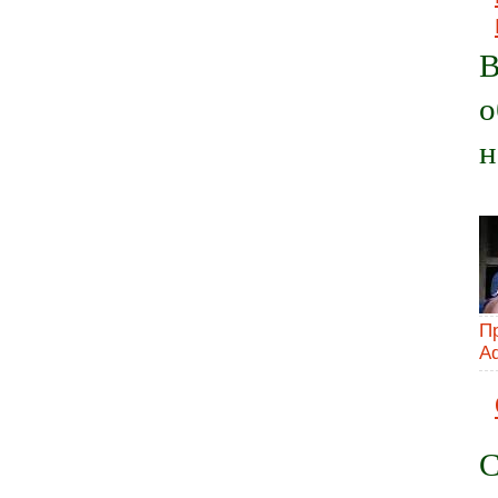
В
о
н
П
A
С