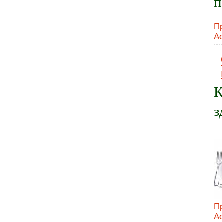
п
П
A
К
з
П
A