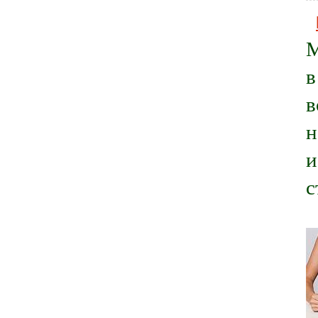
М
в
в
н
и
с