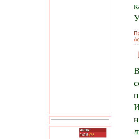
к
У
П
A
В
с
п
И
н
л