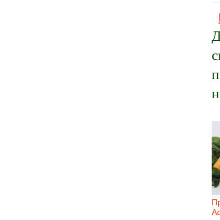
Д
с
п
н
П
A