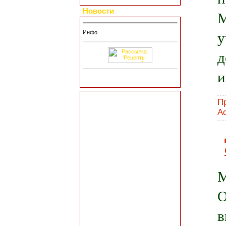
Новости
М
у
Инфо
д
и
П
A
М
О
в