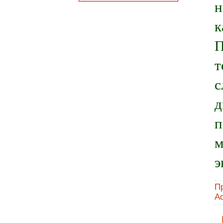
н
к
П
т
с
д
п
м
э
П
A