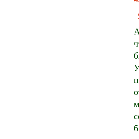
A
А
ч
б
У
п
о
м
с
б