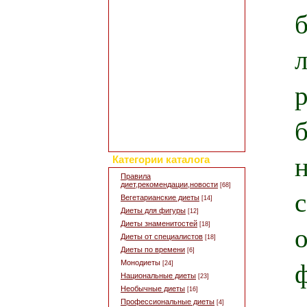
Добавить свой рецепт
б
Полезные статьи
Все о диетах
Кулинарные новости
Кулинарный форум
Заметки обо всем
Каталог сайтов
Интересное в сети
Гостевая книга
Обратная связь
Для дизайна кухни
Поиск по сайту
Категории каталога
Правила
диет,рекомендации,новости
[68]
Вегетарианские диеты
[14]
Диеты для фигуры
[12]
Диеты знаменитостей
[18]
Диеты от специалистов
[18]
Диеты по времени
[6]
Монодиеты
[24]
Национальные диеты
[23]
Необычные диеты
[16]
Профессиональные диеты
[4]