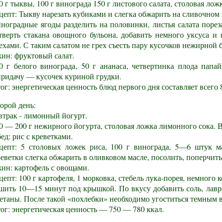
0 г тыквы, 100 г винограда 150 г листового салата, столовая ло
цепт: Тыкву нарезать кубиками и слегка обжарить на сливочном 
ноградные ягоды разделить на половинки, листья салата пореза
тверть стакана овощного бульона, добавить немного уксуса и
ехами. С таким салатом не грех съесть пару кусочков нежирной
ин: фруктовый салат.
0 г белого винограда, 50 г ананаса, четвертинка плода папай
ридачу — кусочек куриной грудки.
ог: энергетическая ценность блюд первого дня составляет всего 
орой день:
втрак - лимонный йогурт.
0 — 200 г нежирного йогурта, столовая ложка лимонного сока. В
ед: рис с креветками.
цепт: 5 столовых ложек риса, 100 г винограда, 5—6 штук ма
еветки слегка обжарить в оливковом масле, посолить, поперчит
ин: картофель с овощами.
цепт: 100 г картофеля, 1 морковка, стебель лука-порея, немного
шить 10—15 минут под крышкой. По вкусу добавить соль, лавро
етаны. После такой «похлебки» необходимо угоститься темным 
ог: энергетическая ценность — 750 — 780 ккал.