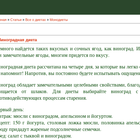
вная
»
Статьи
»
Все о диетах
»
Монодиеты
Виноградная диета
много найдется таких вкусных и сочных ягод, как виноград. И,
и замечательные ягоды, многим придется по вкусу.
ноградная диета рассчитана на четыре дня, за которые вы легко 
 напомнит! Напротив, вы постоянно будете испытывать ощущени
ноград обладает замечательными целебными свойствами, благод
ищается от шлаков. Для диеты выбирайте виноград с 
отиводействующих процессам старения.
рвый день:
втрак: мюсли с виноградом, апельсином и йогуртом.
цепт: 150 г йогурта, столовая ложка мюсли, половинка апель
юду придадут жареные подсолнечные семечки.
ед: салат с тыквой и виноградом.