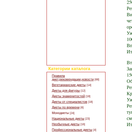
Добавить свой рецепт
25
Полезные статьи
Ре
Все о диетах
Ви
Кулинарные новости
че
Кулинарный форум
ор
Заметки обо всем
Уж
Каталог сайтов
10
Интересное в сети
Гостевая книга
Вп
Обратная связь
Ит
Для дизайна кухни
Поиск по сайту
Вт
За
Категории каталога
15
Правила
диет,рекомендации,новости
Об
[68]
Вегетарианские диеты
[14]
Ре
Диеты для фигуры
[12]
Кр
Диеты знаменитостей
[18]
Уж
Диеты от специалистов
[18]
Ре
Диеты по времени
[6]
ту
Монодиеты
[24]
см
Национальные диеты
[23]
Ит
Необычные диеты
[16]
Профессиональные диеты
[4]