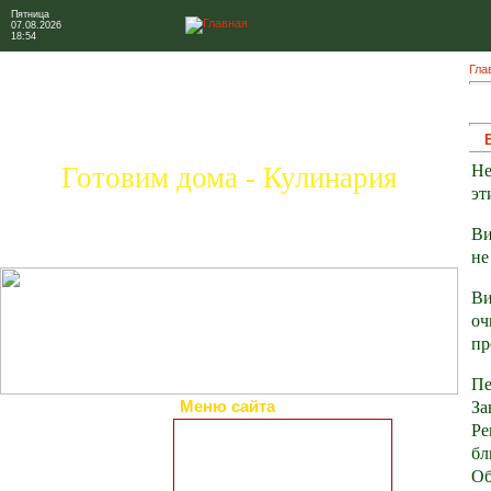
Пятница
07.08.2026
18:54
Гла
Не
Готовим дома - Кулинария
эт
Ви
не
Ви
оч
пр
Пе
За
Меню сайта
Ре
Главная страница
бл
Коллекция рецептов
Об
Праздничные блюда