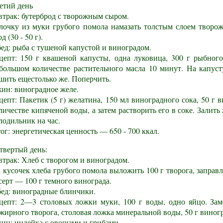
етий день
втрак: бутерброд с творожным сыром.
лочку из муки грубого помола намазать толстым слоем творо
од (30 - 50 г).
ед: рыба с тушеной капустой и виноградом.
цепт: 150 г квашеной капусты, одна луковица, 300 г рыбного
большом количестве растительного масла 10 минут. На капус
шить ещестолько же. Поперчить.
ин: виноградное желе.
цепт: Пакетик (5 г) желатина, 150 мл виноградного сока, 50 г
личестве кипяченой воды, а затем растворить его в соке. Залит
лодильник на час.
ог: энергетическая ценность — 650 - 700 ккал.
твертый день:
втрак: Хлеб с творогом и виноградом.
 кусочек хлеба грубого помола выложить 100 г творога, заправ
серт — 100 г темного винограда.
ед: виноградные блинчики.
цепт: 2—3 столовых ложки муки, 100 г воды, одно яйцо. Заме
жирного творога, столовая ложка минеральной воды, 50 г виног
ин: индейка с овощами и грибами.