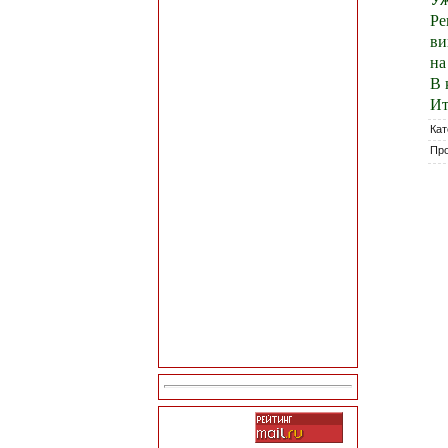
Ре
ви
на
В 
Ит
Кат
Пр