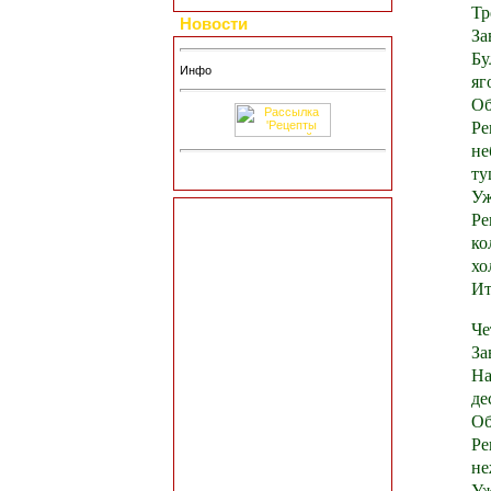
Тр
Новости
За
Бу
Инфо
яг
Об
Ре
не
ту
Уж
Ре
ко
хо
Ит
Че
За
На
де
Об
Ре
не
Уж