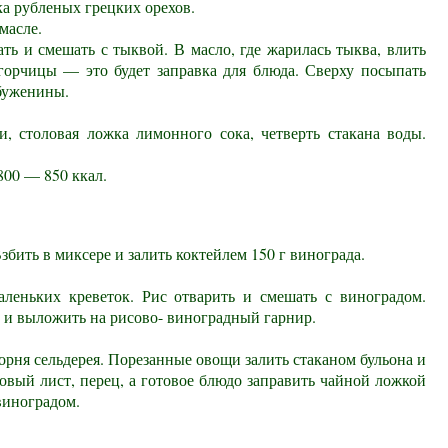
жка рубленых грецких орехов.
масле.
ть и смешать с тыквой. В масло, где жарилась тыква, влить
 горчицы — это будет заправка для блюда. Сверху посыпать
 буженины.
и, столовая ложка лимонного сока, четверть стакана воды.
800 — 850 ккал.
збить в миксере и залить коктейлем 150 г винограда.
леньких креветок. Рис отварить и смешать с виноградом.
ь и выложить на рисово- виноградный гарнир.
 корня сельдерея. Порезанные овощи залить стаканом бульона и
вый лист, перец, а готовое блюдо заправить чайной ложкой
виноградом.