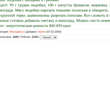
цепт: 50 г грудки индейки, 100 г капусты брокколи, морковка.
нограда. Мясо индейки нарезать тонкими полоскам и обжарить. 
 крупной терке, шампиньоны разрезать пополам. Все сложить в 
конце готовки добавить сметану и виноград. Можно съесть немн
ог: энергетическая ценность 800-850 ккал
егория:
Монодиеты
| Добавил:
Admin
(07.02.2009)
осмотров:
1429
| Рейтинг:
0.0
/
0
|