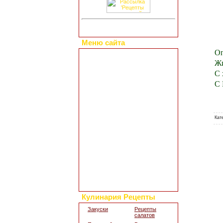
Меню сайта
Оп
Главная страница
Жи
Коллекция рецептов
С 
Праздничные блюда
С 
Добавить свой рецепт
Полезные статьи
Все о диетах
Кулинарные новости
Кат
Кулинарный форум
Заметки обо всем
Каталог сайтов
Интересное в сети
Гостевая книга
Обратная связь
Для дизайна кухни
Поиск по сайту
Кулинария Рецепты
Закуски
Рецепты
салатов