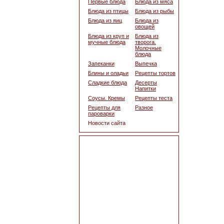
Первые блюда
Блюда из мяса
Блюда из птицы
Блюда из рыбы
Блюда из яиц
Блюда из
овощей
Блюда из круп и
Блюда из
мучные блюда
творога.
Молочные
блюда
Запеканки
Выпечка
Блины и оладьи
Рецепты тортов
Сладкие блюда
Десерты
Напитки
Соусы. Кремы
Рецепты теста
Рецепты для
Разное
пароварки
Новости сайта