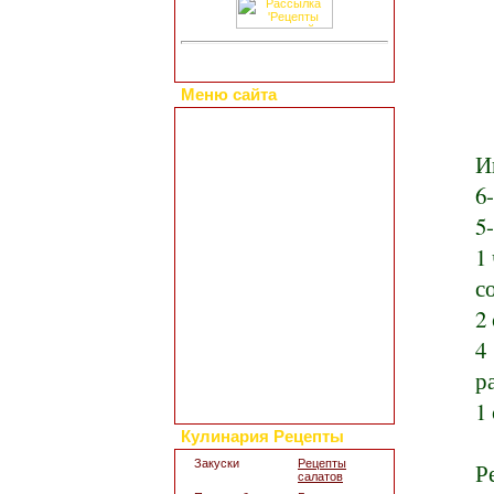
Меню сайта
Главная страница
Коллекция рецептов
И
Праздничные блюда
Добавить свой рецепт
6
Полезные статьи
5
Все о диетах
Кулинарные новости
1
Кулинарный форум
с
Заметки обо всем
Каталог сайтов
2
Интересное в сети
4
Гостевая книга
Обратная связь
р
Для дизайна кухни
1
Поиск по сайту
Кулинария Рецепты
Закуски
Рецепты
Р
салатов