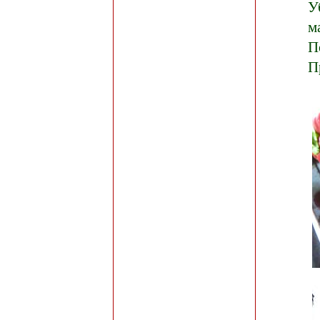
У
м
П
П