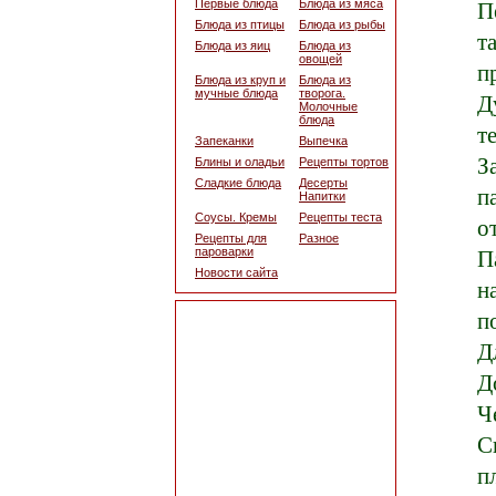
П
Первые блюда
Блюда из мяса
Блюда из птицы
Блюда из рыбы
т
Блюда из яиц
Блюда из
овощей
п
Блюда из круп и
Блюда из
мучные блюда
творога.
Д
Молочные
блюда
т
Запеканки
Выпечка
З
Блины и оладьи
Рецепты тортов
Сладкие блюда
Десерты
п
Напитки
Соусы. Кремы
Рецепты теста
о
Рецепты для
Разное
П
пароварки
Новости сайта
н
п
Д
Д
Ч
С
п