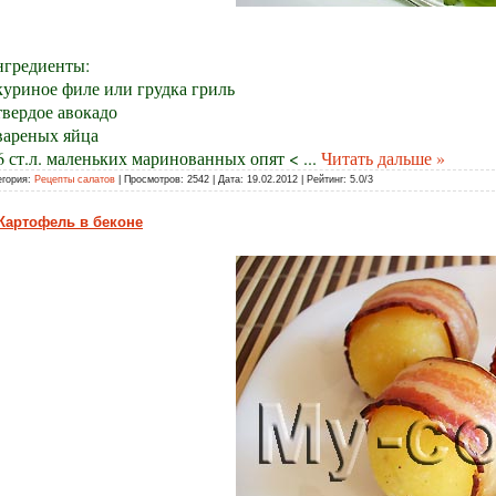
гредиенты:
куриное филе или грудка гриль
твердое авокадо
вареных яйца
6 ст.л. маленьких маринованных опят <
...
Читать дальше »
егория:
Рецепты салатов
| Просмотров: 2542 | Дата:
19.02.2012
| Рейтинг: 5.0/3
Картофель в беконе