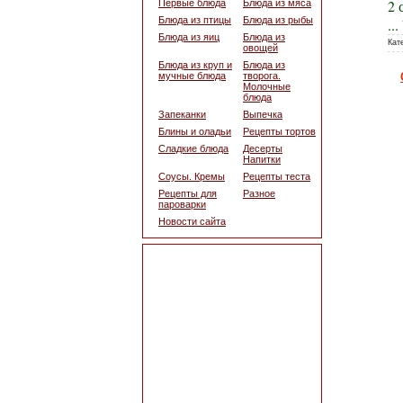
2 
Первые блюда
Блюда из мяса
Блюда из птицы
Блюда из рыбы
...
Блюда из яиц
Блюда из
Кат
овощей
Блюда из круп и
Блюда из
мучные блюда
творога.
Молочные
блюда
Запеканки
Выпечка
Блины и оладьи
Рецепты тортов
Сладкие блюда
Десерты
Напитки
Соусы. Кремы
Рецепты теста
Рецепты для
Разное
пароварки
Новости сайта