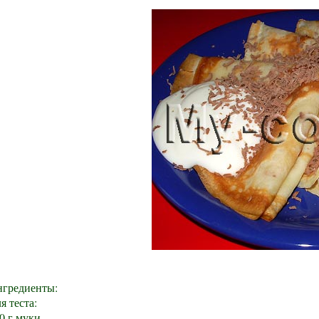
гредиенты:
я теста:
0 г муки