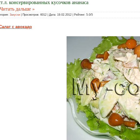
ст.л. консервированных кусочков ананаса
Читать дальше »
егория:
Закуски
| Просмотров: 6012 | Дата:
19.02.2012
| Рейтинг: 5.0/5
Салат с авокадо