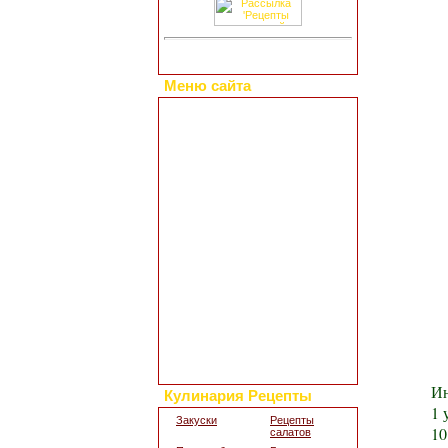
Меню сайта
Главная страница
Коллекция рецептов
Праздничные блюда
Добавить свой рецепт
Полезные статьи
Все о диетах
Кулинарные новости
Кулинарный форум
Заметки обо всем
Каталог сайтов
Интересное в сети
Гостевая книга
Обратная связь
Для дизайна кухни
Поиск по сайту
Ин
Кулинария Рецепты
1 
Закуски
Рецепты
10
салатов