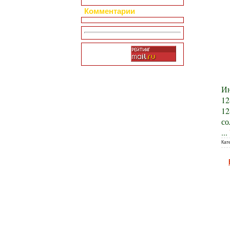
Комментарии
Ин
12
12
со
...
Кат