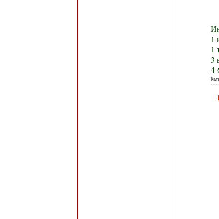
Ин
1 
1 
3 
4-
Кат