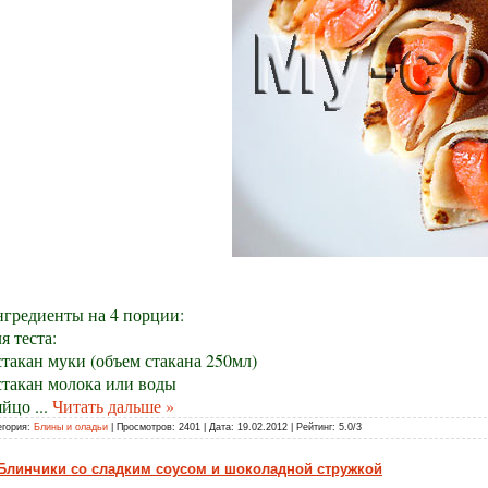
гредиенты на 4 порции:
я теста:
стакан муки (объем стакана 250мл)
стакан молока или воды
яйцо
...
Читать дальше »
егория:
Блины и оладьи
| Просмотров: 2401 | Дата:
19.02.2012
| Рейтинг: 5.0/3
Блинчики со сладким соусом и шоколадной стружкой