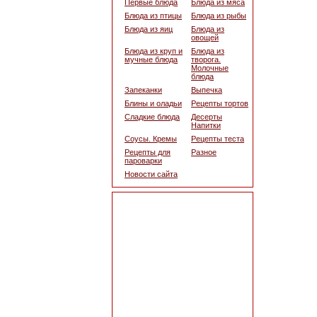
Первые блюда
Блюда из мяса
Блюда из птицы
Блюда из рыбы
Блюда из яиц
Блюда из
овощей
Блюда из круп и
Блюда из
мучные блюда
творога.
Молочные
блюда
Запеканки
Выпечка
Блины и оладьи
Рецепты тортов
Сладкие блюда
Десерты
Напитки
Соусы. Кремы
Рецепты теста
Рецепты для
Разное
пароварки
Новости сайта