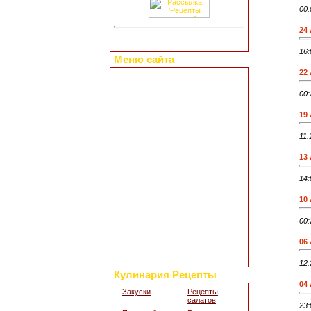
00:
24
16:
Меню сайта
22
Главная страница
Коллекция рецептов
00:
Праздничные блюда
Добавить свой рецепт
19
Полезные статьи
11:
Все о диетах
Кулинарные новости
13
Кулинарный форум
Заметки обо всем
14:
Каталог сайтов
10
Интересное в сети
Гостевая книга
00:
Обратная связь
06
Для дизайна кухни
Поиск по сайту
12:
Кулинария Рецепты
04
Закуски
Рецепты
салатов
23: