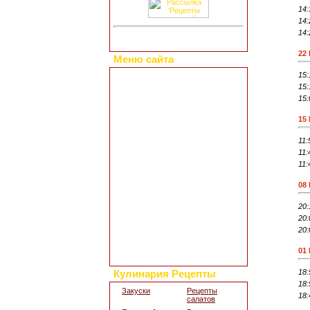
14:
14:
14:
22
Меню сайта
15:
Главная страница
15:
Коллекция рецептов
15:
Праздничные блюда
Добавить свой рецепт
15
Полезные статьи
Все о диетах
11:
Кулинарные новости
11:
11:
Кулинарный форум
Заметки обо всем
08
Каталог сайтов
Интересное в сети
20:
Гостевая книга
20:
Обратная связь
20:
Для дизайна кухни
01
Поиск по сайту
18:
Кулинария Рецепты
18:
Закуски
Рецепты
18:
салатов