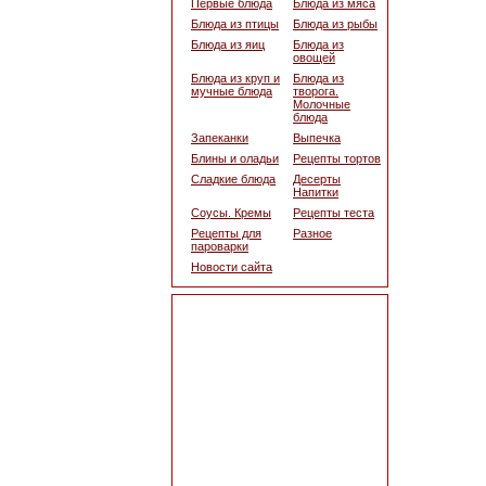
Первые блюда
Блюда из мяса
Блюда из птицы
Блюда из рыбы
Блюда из яиц
Блюда из
овощей
Блюда из круп и
Блюда из
мучные блюда
творога.
Молочные
блюда
Запеканки
Выпечка
Блины и оладьи
Рецепты тортов
Сладкие блюда
Десерты
Напитки
Соусы. Кремы
Рецепты теста
Рецепты для
Разное
пароварки
Новости сайта