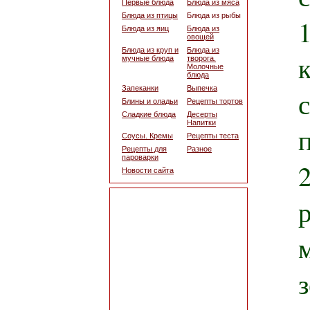
Первые блюда
Блюда из мяса
Блюда из птицы
Блюда из рыбы
Блюда из яиц
Блюда из
овощей
Блюда из круп и
Блюда из
мучные блюда
творога.
Молочные
блюда
Запеканки
Выпечка
Блины и оладьи
Рецепты тортов
Сладкие блюда
Десерты
Напитки
Соусы. Кремы
Рецепты теста
Рецепты для
Разное
пароварки
Новости сайта