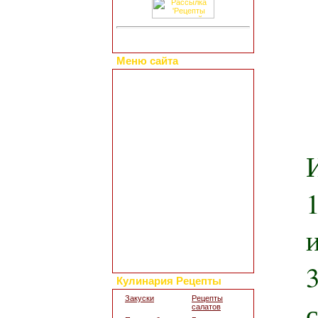
Меню сайта
Главная страница
Коллекция рецептов
Праздничные блюда
Добавить свой рецепт
Полезные статьи
Все о диетах
Кулинарные новости
Кулинарный форум
Заметки обо всем
Каталог сайтов
Интересное в сети
Гостевая книга
Обратная связь
Для дизайна кухни
Поиск по сайту
Кулинария Рецепты
Закуски
Рецепты
салатов