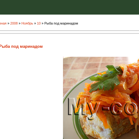
вная
»
2008
»
Ноябрь
»
10
» Рыба под маринадом
Рыба под маринадом