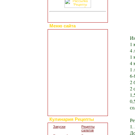
Меню сайта
Главная страница
Ин
Коллекция рецептов
1 
Праздничные блюда
4 
Добавить свой рецепт
Полезные статьи
1 
Все о диетах
4 
Кулинарные новости
1 
Кулинарный форум
6-
Заметки обо всем
2 
Каталог сайтов
2 
Интересное в сети
1,
Гостевая книга
Обратная связь
0,
Для дизайна кухни
со
Поиск по сайту
Ре
Кулинария Рецепты
1.
Закуски
Рецепты
салатов
До