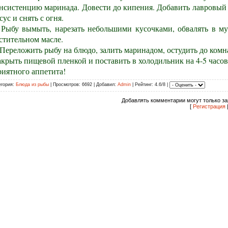
нсистенцию маринада. Довести до кипения. Добавить лавровый ли
сус и снять с огня.
 Рыбу вымыть, нарезать небольшими кусочками, обвалять в м
стительном масле.
 Переложить рыбу на блюдо, залить маринадом, остудить до ком
крыть пищевой пленкой и поставить в холодильник на 4-5 часов
иятного аппетита!
егория:
Блюда из рыбы
| Просмотров: 6692 | Добавил:
Admin
| Рейтинг: 4.6/8 |
Добавлять комментарии могут только за
[
Регистрация