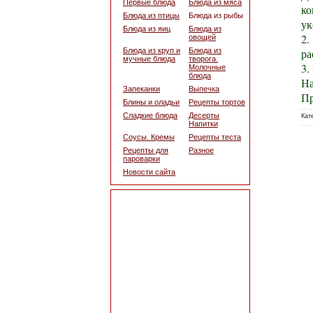
Первые блюда
Блюда из мяса
ко
Блюда из птицы
Блюда из рыбы
ук
Блюда из яиц
Блюда из
2.
овощей
ра
Блюда из круп и
Блюда из
мучные блюда
творога.
3.
Молочные
блюда
На
Запеканки
Выпечка
Пр
Блины и оладьи
Рецепты тортов
Сладкие блюда
Десерты
Кат
Напитки
Соусы. Кремы
Рецепты теста
Рецепты для
Разное
пароварки
Новости сайта