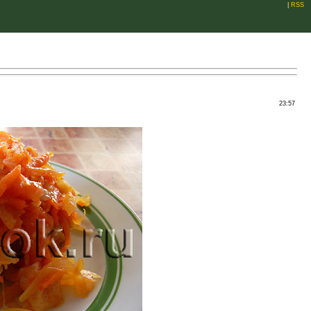
|
RSS
23:57