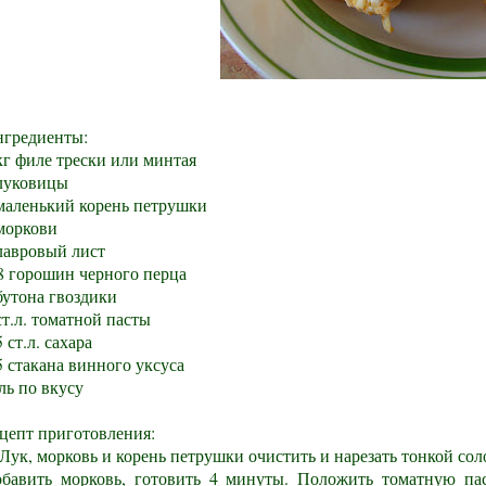
гредиенты:
кг филе трески или минтая
луковицы
маленький корень петрушки
моркови
лавровый лист
8 горошин черного перца
бутона гвоздики
ст.л. томатной пасты
5 ст.л. сахара
5 стакана винного уксуса
ль по вкусу
цепт приготовления:
 Лук, морковь и корень петрушки очистить и нарезать тонкой сол
бавить морковь, готовить 4 минуты. Положить томатную пас