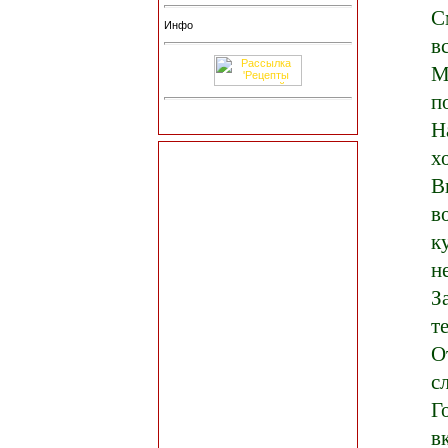
С
Инфо
в
М
п
Н
х
В
в
к
н
З
т
О
с
Г
в