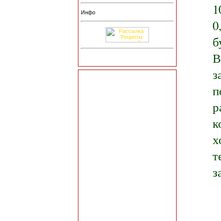
1
Инфо
0
б
В
з
п
р
к
х
т
з