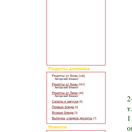
Добавить свой рецепт
Полезные статьи
Все о диетах
Кулинарные новости
Кулинарный форум
Заметки обо всем
Каталог сайтов
Интересное в сети
Гостевая книга
Обратная связь
Для дизайна кухни
Поиск по сайту
Разделы дневника
Рецепты от Аллы
[146]
Авторский блокнот
Рецепты от Анны
[567]
Авторский блокнот
Рецепты от Лины
[40]
2
Авторский блокнот
Салаты и закуски
[6]
т
Первые блюда
[0]
Вторые блюда
[3]
1
Выпечка, сладкое,десерты
[7]
о
Новости