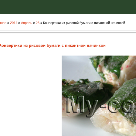
вная
»
2014
»
Апрель
»
26
» Конвертики из рисовой бумаги с пикантной начинкой
Конвертики из рисовой бумаги с пикантной начинкой