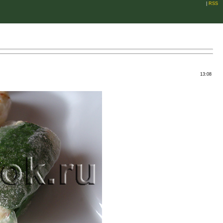
|
RSS
13:08