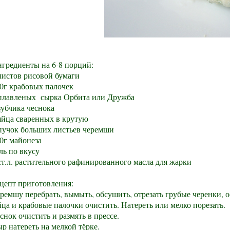
гредиенты на 6-8 порций:
листов рисовой бумаги
0г крабовых палочек
плавленых
сырка Орбита или Дружба
зубчика чеснока
яйца сваренных в крутую
пучок больших листьев черемши
0г майонеза
ль по вкусу
ст.л. растительного рафинированного масла для жарки
цепт приготовления:
ремшу перебрать, вымыть, обсушить, отрезать грубые черенки, 
ца и крабовые палочки очистить. Натереть или мелко порезать.
снок очистить и размять в прессе.
р натереть на мелкой тёрке.