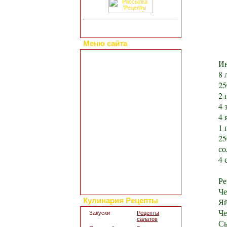
Меню сайта
Главная страница
Ин
Коллекция рецептов
8 
Праздничные блюда
25
Добавить свой рецепт
Полезные статьи
2 
Все о диетах
4 
Кулинарные новости
4 
Кулинарный форум
1 
Заметки обо всем
25
Каталог сайтов
со
Интересное в сети
4 
Гостевая книга
Обратная связь
Для дизайна кухни
Ре
Поиск по сайту
Че
Яй
Кулинария Рецепты
Че
Закуски
Рецепты
салатов
Сы