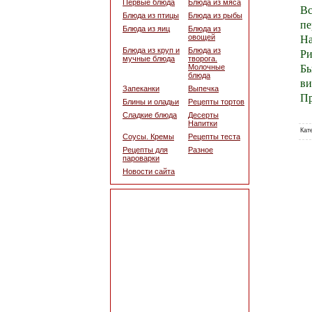
Первые блюда
Блюда из мяса
Вс
Блюда из птицы
Блюда из рыбы
пе
Блюда из яиц
Блюда из
На
овощей
Ри
Блюда из круп и
Блюда из
мучные блюда
творога.
Бы
Молочные
блюда
ви
Запеканки
Выпечка
Пр
Блины и оладьи
Рецепты тортов
Сладкие блюда
Десерты
Напитки
Кат
Соусы. Кремы
Рецепты теста
Рецепты для
Разное
пароварки
Новости сайта