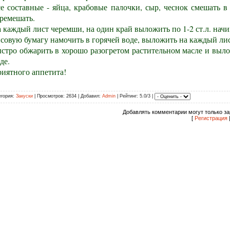
е составные - яйца, крабовые палочки, сыр, чеснок смешать в
ремешать.
 каждый лист черемши, на один край выложить по 1-2 ст.л. начин
совую бумагу намочить в горячей воде, выложить на каждый ли
стро обжарить в хорошо разогретом растительном масле и выло
де.
иятного аппетита!
егория:
Закуски
| Просмотров: 2634 | Добавил:
Admin
| Рейтинг: 5.0/3 |
Добавлять комментарии могут только за
[
Регистрация