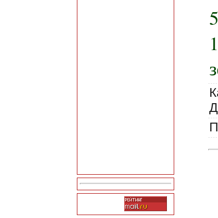
з
К
Д
П