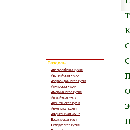
Полезные статьи
Все о диетах
Кулинарные новости
Кулинарный форум
Заметки обо всем
Каталог сайтов
Интересное в сети
Гостевая книга
Обратная связь
Для дизайна кухни
Поиск по сайту
Разделы
Австралийская кухня
Австрийская кухня
Азербайджанская кухня
Алжирская кухня
Американская кухня
Английская кухня
Аргентинская кухня
Армянская кухня
Африканская кухня
Башкирская кухня
Белорусская кухня