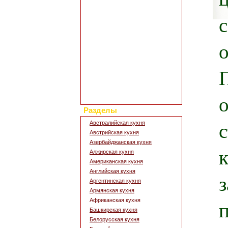
Полезные статьи
Все о диетах
Кулинарные новости
Кулинарный форум
Заметки обо всем
Каталог сайтов
Интересное в сети
Гостевая книга
Обратная связь
Для дизайна кухни
Поиск по сайту
Разделы
Австралийская кухня
Австрийская кухня
Азербайджанская кухня
Алжирская кухня
Американская кухня
Английская кухня
Аргентинская кухня
Армянская кухня
Африканская кухня
Башкирская кухня
Белорусская кухня