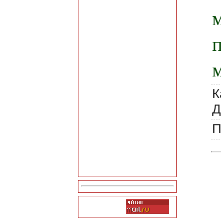
м
К
Д
П