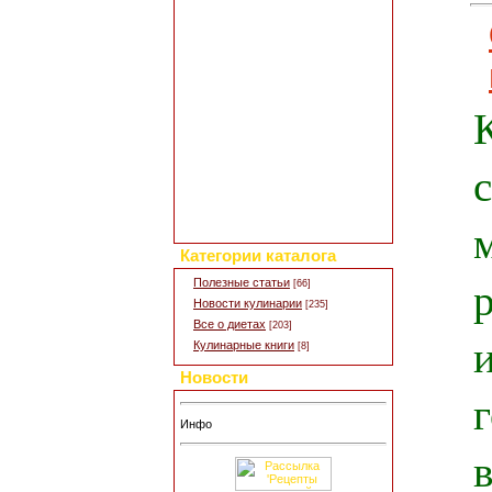
Добавить свой рецепт
Полезные статьи
Все о диетах
Кулинарные новости
Кулинарный форум
Заметки обо всем
Каталог сайтов
Интересное в сети
Гостевая книга
Обратная связь
Для дизайна кухни
Поиск по сайту
Категории каталога
р
Полезные статьи
[66]
Новости кулинарии
[235]
Все о диетах
[203]
Кулинарные книги
[8]
Новости
Инфо